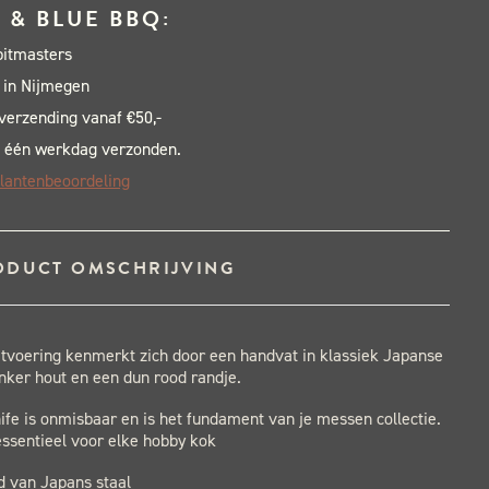
 & BLUE BBQ:
al
pitmasters
 in Nijmegen
 verzending vanaf €50,-
 één werkdag verzonden.
lantenbeoordeling
ODUCT OMSCHRIJVING
tvoering kenmerkt zich door een handvat in klassiek Japanse
onker hout en een dun rood randje.
ife is onmisbaar en is het fundament van je messen collectie.
essentieel voor elke hobby kok
d van Japans staal