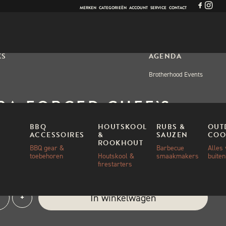
MERKEN
CATEGORIEËN
ACCOUNT
SERVICE
CONTACT
KS
AGENDA
Brotherhood Events
RA FORGED CHEF’S
BBQ
HOUTSKOOL
RUBS &
OUT
ACCESSOIRES
&
SAUZEN
COO
ROOKHOUT
50
BBQ gear &
Barbecue
Alles
toebehoren
Houtskool &
smaakmakers
buite
firestarters
ad
ra
e:
In winkelwagen
+
ged
's