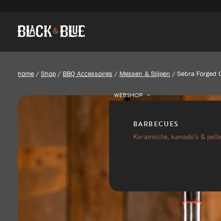
home
/
Shop
/
BBQ Accessoires
/
Messen & Slijpen
/
Sebra Forged 
WEBSHOP
BARBECUES
Keramische, kamado’s & pelle