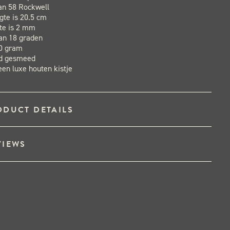
an 58 Rockwell
te is 20.5 cm
te is 2 mm
van 18 graden
0 gram
nd gesmeed
een luxe houten kistje
ODUCT DETAILS
VIEWS