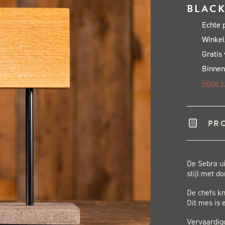
BLACK
aant
Echte 
Winkel
Gratis
Binnen
Hoge k
PR
De Sebra ui
stijl met d
De chefs kn
Dit mes is 
Vervaardig