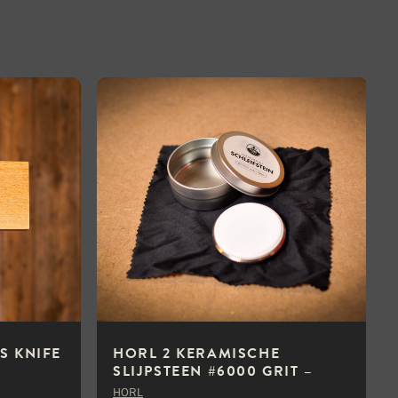
S KNIFE
HORL 2 KERAMISCHE
SLIJPSTEEN #6000 GRIT –
EXTRA FIJN
HORL