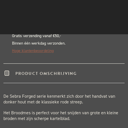
Alternative:
INSTAGRAM
BLACK & BLUE BBQ:
NIEUWSBRIEF
Echte pitmasters
Winkel in Nijmegen
Gratis verzending vanaf €50,-
Binnen één werkdag verzonden.
Hoge klantenbeoordeling
PRODUCT OMSCHRIJVING
De Sebra Forged serie kenmerkt zich door het handvat van
donker hout met de klassieke rode streep.
Het Broodmes is perfect voor het snijden van grote en kleine
broden met zijn scherpe kartelblad.