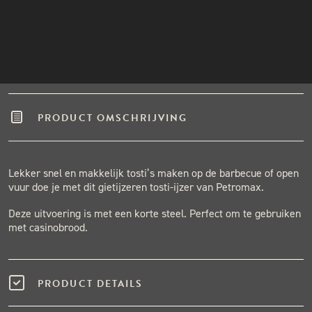
Winkel in Nijmegen
INSTAGRAM
Gratis verzending vanaf €50,-
NIEUWSBRIEF
Binnen één werkdag verzonden.
Hoge klantenbeoordeling
PRODUCT OMSCHRIJVING
Lekker snel en makkelijk tosti’s maken op de barbecue of open
vuur doe je met dit gietijzeren tosti-ijzer van Petromax.
Deze uitvoering is met een korte steel. Perfect om te gebruiken
met casinobrood.
PRODUCT DETAILS