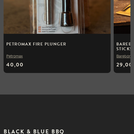
PETROMAX FIRE PLUNGER
BAREBO
STICKS
Petromax
Barebone
40,00
29,00
BLACK & BLUE BBQ