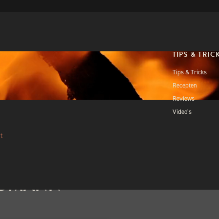
TIPS & TRIC
Tips & Tricks
Recepten
Reviews
Video’s
t
DMANN