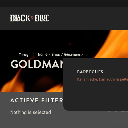
home
/
Shop
/
Goldmann
WEBSHOP
GOLDMANN
BARBECUES
Keramische, kamado’s & pelle
ACTIEVE FILTERS
GOL
Nothing is selected