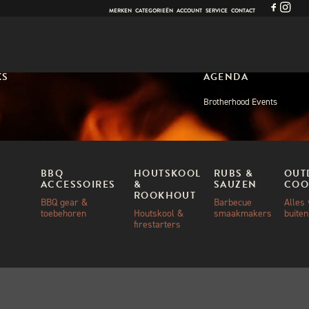
MERKEN
CATEGORIEËN
ACCOUNT
SERVICE
CONTACT
KS
AGENDA
Brotherhood Events
BBQ
HOUTSKOOL
RUBS &
OUT
ACCESSOIRES
&
SAUZEN
COO
ROOKHOUT
BBQ gear &
Barbecue
Alles
toebehoren
Houtskool &
smaakmakers
buite
firestarters