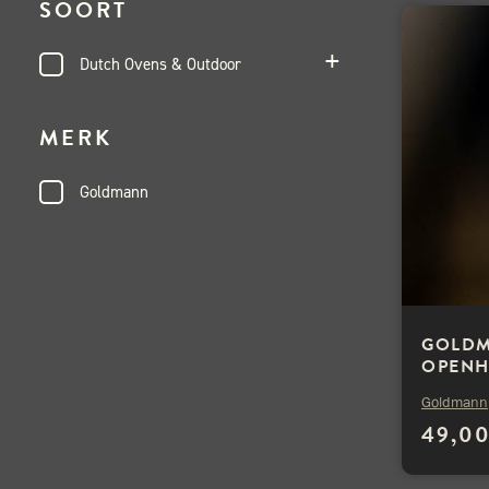
SOORT
Dutch Ovens & Outdoor
MERK
Goldmann
GOLD
OPENH
KROKO
Goldmann
49,0