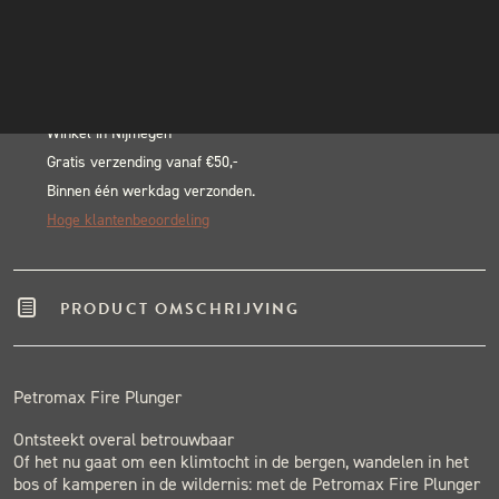
aantal
INSTAGRAM
Alternative:
NIEUWSBRIEF
BLACK & BLUE BBQ:
Echte pitmasters
Winkel in Nijmegen
Gratis verzending vanaf €50,-
Binnen één werkdag verzonden.
Hoge klantenbeoordeling
PRODUCT OMSCHRIJVING
Petromax Fire Plunger
Ontsteekt overal betrouwbaar
Of het nu gaat om een klimtocht in de bergen, wandelen in het
bos of kamperen in de wildernis: met de Petromax Fire Plunger