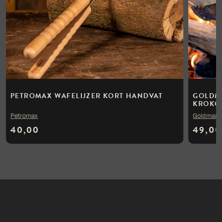
PETROMAX WAFELIJZER KORT HANDVAT
GOLDM
KROKO
Petromax
Goldman
40,00
49,00