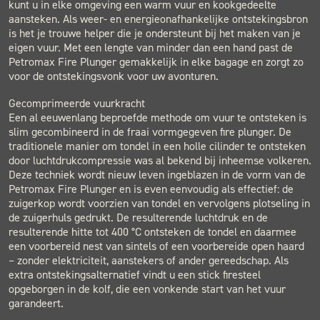
kunt u in elke omgeving een warm vuur en kookgedeelte
aansteken. Als weer- en energieonafhankelijke ontstekingsbron
is het je trouwe helper die je ondersteunt bij het maken van je
eigen vuur. Met een lengte van minder dan een hand past de
Petromax Fire Plunger gemakkelijk in elke bagage en zorgt zo
voor de ontstekingsvonk voor uw avonturen.
Gecomprimeerde vuurkracht
Een al eeuwenlang beproefde methode om vuur te ontsteken is
slim gecombineerd in de fraai vormgegeven fire plunger. De
traditionele manier om tondel in een holle cilinder te ontsteken
door luchtdrukcompressie was al bekend bij inheemse volkeren.
Deze techniek wordt nieuw leven ingeblazen in de vorm van de
Petromax Fire Plunger en is even eenvoudig als effectief: de
zuigerkop wordt voorzien van tondel en vervolgens plotseling in
de zuigerhuls gedrukt. De resulterende luchtdruk en de
resulterende hitte tot 400 °C ontsteken de tondel en daarmee
een voorbereid nest van sintels of een voorbereide open haard
– zonder elektriciteit, aanstekers of ander gereedschap. Als
extra ontstekingsalternatief vindt u een stick firesteel
opgeborgen in de kolf, die een vonkende start van het vuur
garandeert.