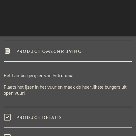
Winkel in Nijmegen
INSTAGRAM
Gratis verzending vanaf €50,-
NIEUWSBRIEF
Binnen één werkdag verzonden.
Hoge klantenbeoordeling
PRODUCT OMSCHRIJVING
Het hamburgerijzer van Petromax.
Plaats het ijzer in het vuur en maak de heerlijkste burgers uit
open vuur!
PRODUCT DETAILS