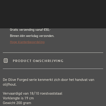
Alternative:
INSTAGRAM
BLACK & BLUE BBQ:
NIEUWSBRIEF
Echte pitmasters
Winkel in Nijmegen
Gratis verzending vanaf €50,-
Binnen één werkdag verzonden.
Hoge klantenbeoordeling
PRODUCT OMSCHRIJVING
De Olive Forged serie kenmerkt zich door het handvat van
olijfhout.
Vervaardigd van 18/10 roestvaststaal
Vorklengte is 19 cm
Gewicht 200 gram