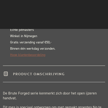
Vegetable
INSTAGRAM
In winkelwagen
Knife
NIEUWSBRIEF
Alternative:
aantal
BLACK & BLUE BBQ:
Echte pitmasters
Winkel in Nijmegen
Gratis verzending vanaf €50,-
Binnen één werkdag verzonden.
Hoge klantenbeoordeling
PRODUCT OMSCHRIJVING
De Brute Forged serie kenmerkt zich door het open ijzeren
handvat.
Dit mes is speciaal ontworpen om met gemakt groentes fijn te