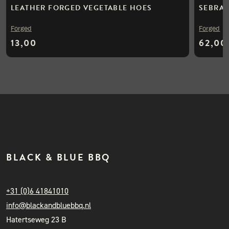
LEATHER FORGED VEGETABLE HOES
SEBRA 
Forged
Forged
13,00
62,00
BLACK & BLUE BBQ
+31 (0)6 41841010
info@blackandbluebbq.nl
Hatertseweg 23 B