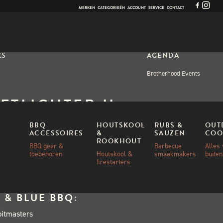
MERKEN
CATEGORIEËN
ACCOUNT
SERVICE
CONTACT
KS
AGENDA
Brotherhood Events
FTLIGHTER II
BBQ
HOUTSKOOL
RUBS &
OUT
ACCESSOIRES
&
SAUZEN
COO
ROOKHOUT
,00
BBQ gear &
Barbecue
Alles
toebehoren
Houtskool &
smaakmakers
buite
firestarters
 & BLUE BBQ:
pitmasters