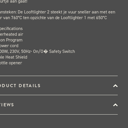
urtje aan gaat!
ansteken: De Looftlighter 2 steekt je vuur sneller aan met een
 van 760°C ten opzichte van de Looftlighter 1 met 650°C
pecifications
erheated air
tion Program
Power cord
800W, 230V, 50Hz• On/O� Safety Switch
le Heat Shield
ottle opener
ODUCT DETAILS
VIEWS