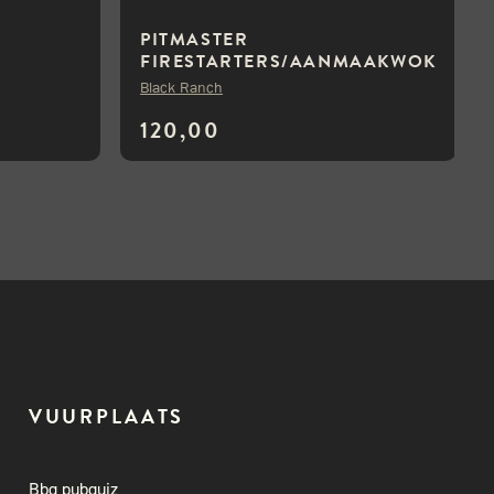
PITMASTER
FIRESTARTERS/AANMAAKWOK
KELS BULK DEAL 12KG
Black Ranch
120,00
VUURPLAATS
Bbq pubquiz