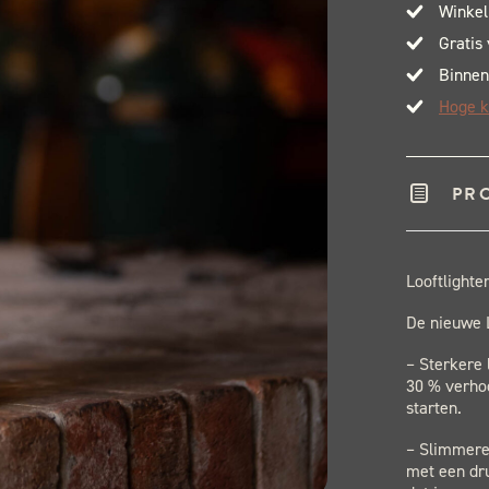
Winkel
Gratis
Binnen
Hoge k
PR
Looftlighter
De nieuwe L
– Sterkere
30 % verhoo
starten.
– Slimmere
met een dr