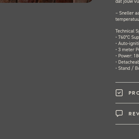
dat jouw vu
– Sneller a
temperatuur
Technical S
• 760°C Sup
• Auto-igni
• 3 meter 
• Power: 1
• Detacheab
• Stand / B
PR
RE