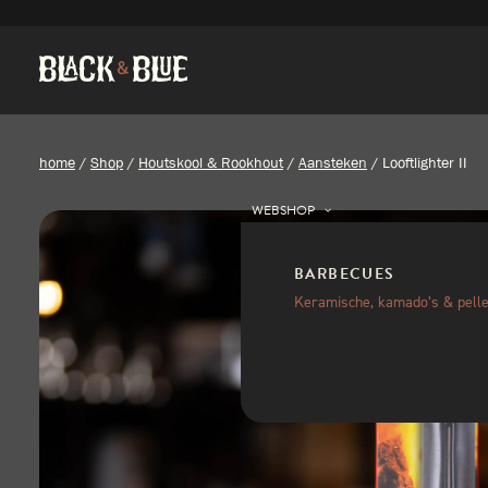
home
/
Shop
/
Houtskool & Rookhout
/
Aansteken
/
Looftlighter II
WEBSHOP
BARBECUES
Keramische, kamado’s & pelle