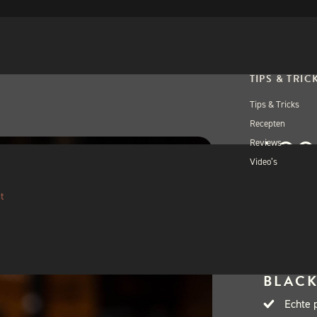
TIPS & TRIC
Tips & Tricks
Recepten
LOO
Reviews
Video’s
t
€
170
Uitverkocht
BLACK
Echte 