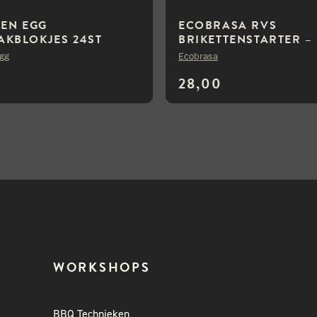
EEN EGG
ECOBRASA RVS
KBLOKJES 24ST
BRIKETTENSTARTER –
GROOT/2KG
Egg
Ecobrasa
28,00
WORKSHOPS
BBQ Technieken