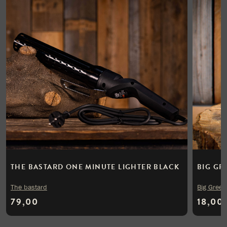
THE BASTARD ONE MINUTE LIGHTER BLACK
BIG GR
The bastard
Big Green
79,00
18,00