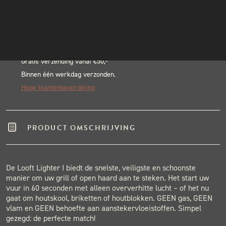
Alternative:
INSTAGRAM
BLACK & BLUE BBQ:
NIEUWSBRIEF
Echte pitmasters
Winkel in Nijmegen
Gratis verzending vanaf €50,-
Binnen één werkdag verzonden.
Hoge klantenbeoordeling
PRODUCT OMSCHRIJVING
De Looft Lighter I biedt de snelste, veiligste en schoonste
manier om uw grill of open haard aan te steken. Het start uw
vuur in 60 seconden met alleen oververhitte lucht – of het nu
gaat om houtskool, briketten of houtblokken. GEEN gas, GEEN
vlam en GEEN behoefte aan aanstekervloeistoffen. Simpel
gezegd: de perfecte match!