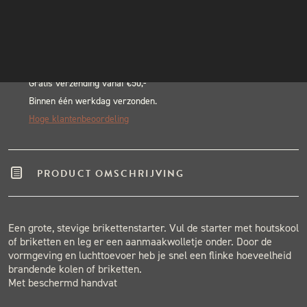
Alternative:
INSTAGRAM
BLACK & BLUE BBQ:
NIEUWSBRIEF
Echte pitmasters
Winkel in Nijmegen
Gratis verzending vanaf €50,-
Binnen één werkdag verzonden.
Hoge klantenbeoordeling
PRODUCT OMSCHRIJVING
Een grote, stevige brikettenstarter. Vul de starter met houtskool
of briketten en leg er een aanmaakwolletje onder. Door de
vormgeving en luchttoevoer heb je snel een flinke hoeveelheid
brandende kolen of briketten.
Met beschermd handvat