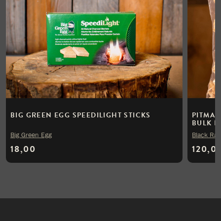
BIG GREEN EGG SPEEDILIGHT STICKS
PITMAS
BULK D
Big Green Egg
Black Ra
18,00
120,0