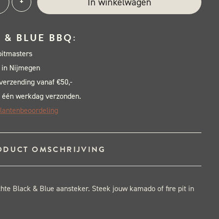
In winkelwagen
+
Q
steker
 & BLUE BBQ:
al
pitmasters
 in Nijmegen
 verzending vanaf €50,-
 één werkdag verzonden.
lantenbeoordeling
ODUCT OMSCHRIJVING
hte Black & Blue aansteker. Steek jouw kamado of fire pit in