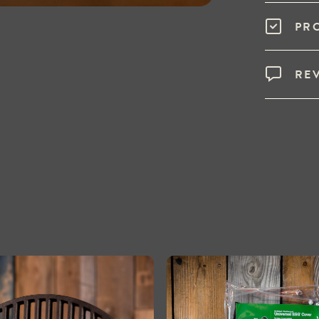
PR
RE