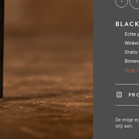
-
BB
Aan
BLACK
aant
Echte 
Winkel
Gratis
Binnen
Hoge k
PR
De enige ec
stijl aan.