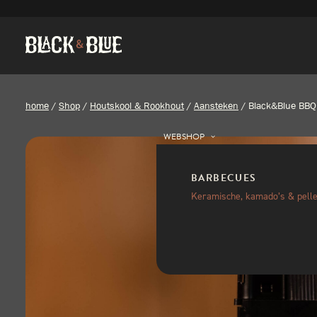
home
/
Shop
/
Houtskool & Rookhout
/
Aansteken
/
Black&Blue BBQ
WEBSHOP
BARBECUES
Keramische, kamado’s & pelle