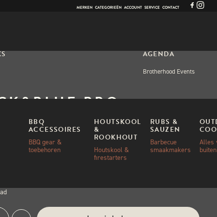
MERKEN
CATEGORIEËN
ACCOUNT
SERVICE
CONTACT
KS
AGENDA
Brotherhood Events
CK&BLUE BBQ
STEKER
BBQ
HOUTSKOOL
RUBS &
OUT
ACCESSOIRES
&
SAUZEN
COO
ROOKHOUT
(
1
klantbeoordeling)
BBQ gear &
Barbecue
Alles
toebehoren
Houtskool &
smaakmakers
buite
firestarters
0
aad
ck&Blue
e: