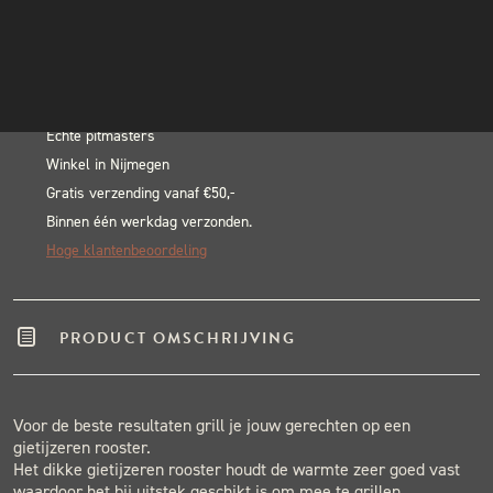
|
INSTAGRAM
In winkelwagen
Cast
NIEUWSBRIEF
Alternative:
Iron
BLACK & BLUE BBQ:
Half
Moon
Echte pitmasters
Winkel in Nijmegen
Grill
Gratis verzending vanaf €50,-
Large
Binnen één werkdag verzonden.
aantal
Hoge klantenbeoordeling
PRODUCT OMSCHRIJVING
Voor de beste resultaten grill je jouw gerechten op een
gietijzeren rooster.
Het dikke gietijzeren rooster houdt de warmte zeer goed vast
waardoor het bij uitstek geschikt is om mee te grillen.