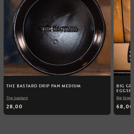
THE BASTARD DRIP PAN MEDIUM
BIG GR
EGGSPA
The bastard
Big Green
28,00
68,00