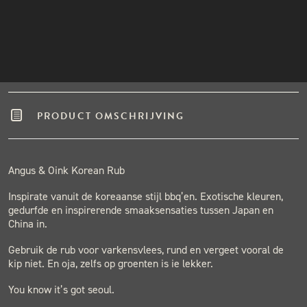
Winkel in Nijmegen
INSTAGRAM
Gratis verzending vanaf €50,-
NIEUWSBRIEF
Binnen één werkdag verzonden.
Hoge klantenbeoordeling
PRODUCT OMSCHRIJVING
Angus & Oink Korean Rub
Inspirate vanuit de koreaanse stijl bbq’en. Exotische kleuren,
gedurfde en inspirerende smaaksensaties tussen Japan en
China in.
Gebruik de rub voor varkensvlees, rund en vergeet vooral de
kip niet. En oja, zelfs op groenten is ie lekker.
You know it’s got seoul.