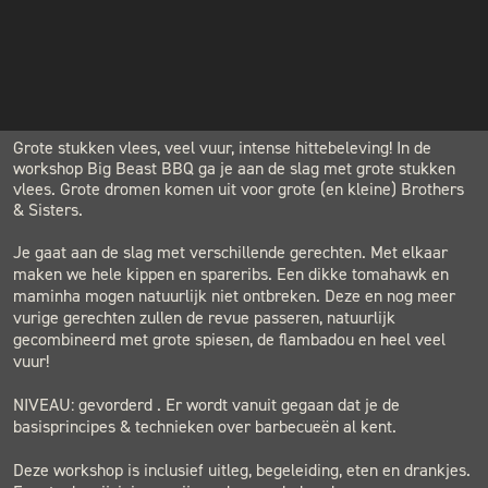
€124.00
INSTAGRAM
NIEUWSBRIEF
LOCATION
BLACK & BLUE BBQ
Houtwerf, Hatertseweg 23B, Nijmegen
Grote stukken vlees, veel vuur, intense hittebeleving! In de
workshop Big Beast BBQ ga je aan de slag met grote stukken
vlees. Grote dromen komen uit voor grote (en kleine) Brothers
& Sisters.
Je gaat aan de slag met verschillende gerechten. Met elkaar
maken we hele kippen en spareribs. Een dikke tomahawk en
maminha mogen natuurlijk niet ontbreken. Deze en nog meer
vurige gerechten zullen de revue passeren, natuurlijk
gecombineerd met grote spiesen, de flambadou en heel veel
vuur!
NIVEAU: gevorderd . Er wordt vanuit gegaan dat je de
basisprincipes & technieken over barbecueën al kent.
Deze workshop is inclusief uitleg, begeleiding, eten en drankjes.