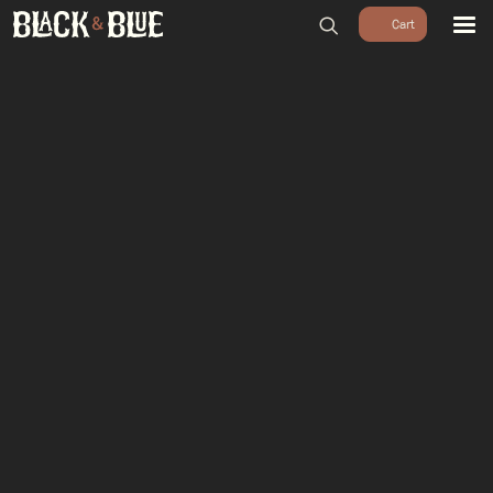
BARBECUES
BBQ ACCESSOIRES
HOUTSKOOL & ROOKHOUT
RUBS & SAUZEN
OUTDOOR COOKING
PIZZA OVENS
SALE
WORKSHOPS & CADEAU
AGENDA
GROEPEN
WORKSHOPS
DINNER & DRINKS
WALKING BBQ