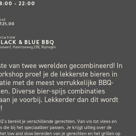
8:00 - 22:00
OST
125.00
OCATION
BLACK & BLUE BBQ
outwerf, Hatertseweg 23B, Nijmegen
ste van twee werelden gecombineerd! In
rkshop proef je de lekkerste bieren in
tie met de meest verrukkelijke BBQ-
en. Diverse bier-spijs combinaties
an je voorbij. Lekkerder dan dit wordt
!
’s bereid je verschillende gerechten. Van vis tot vlees en
s die bij het speciaalbier passen. Je krijgt uitleg over de
het low and slow bereiden van je gerechten en het grillen op