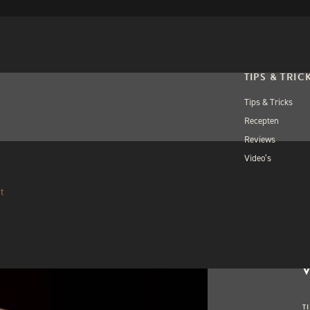
TIPS & TRIC
Tips & Tricks
Recepten
Reviews
Video’s
OPEN WORKSH
BEE
t
Volgebo
W
T