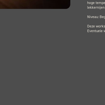
hoge tempe
lekkernijen
Niveau: Beg
Deze worksh
Eventuele w