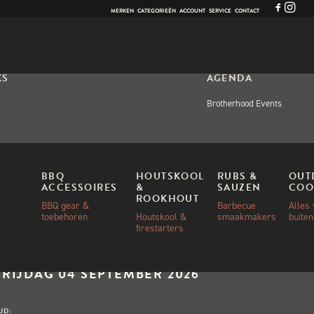
MERKEN
CATEGORIEËN
ACCOUNT
SERVICE
CONTACT
KS
AGENDA
Brotherhood Events
OPS
BBQ
HOUTSKOOL
RUBS &
OUT
ACCESSOIRES
&
SAUZEN
COO
R & BBQ
ROOKHOUT
BBQ gear &
Barbecue
Alles
toebehoren
Houtskool &
smaakmakers
buite
firestarters
ekt
ANNEER:
VRIJDAG 04 SEPTEMBER 2026
IJD: