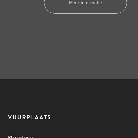
Meer informatie
VUURPLAATS
Bbq pubquiz