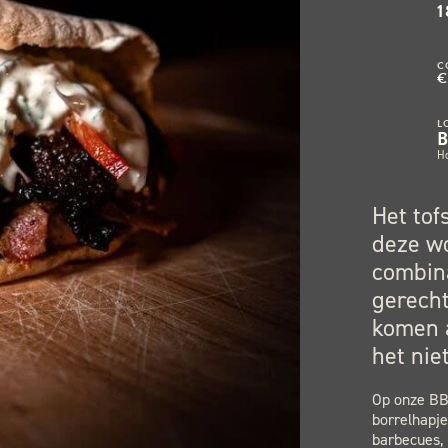
1
C
€
L
H
Het tof
deze wo
combina
gerecht
komen a
het niet
Op onze BBQ
borrelhapje
barbecues, 