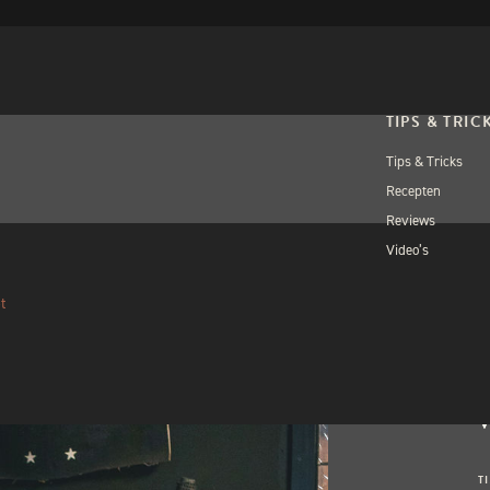
TIPS & TRIC
Tips & Tricks
Recepten
Reviews
Video’s
OPEN WORKSH
WOR
t
TEC
W
T