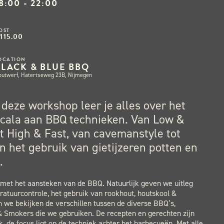
8:00 - 22:00
OST
115.00
OCATION
BLACK & BLUE BBQ
outwerf, Hatertseweg 23B, Nijmegen
 deze workshop leer je alles over het
cala aan BBQ technieken. Van Low &
t High & Fast, van cavemanstyle tot
n het gebruik van gietijzeren potten en
.
met het aansteken van de BBQ. Natuurlijk geven we uitleg
atuurcontrole, het gebruik van rookhout, houtskool &
n we bekijken de verschillen tussen de diverse BBQ’s,
 Smokers die we gebruiken. De recepten en gerechten zijn
jk, de focus ligt op de techniek achter het barbecueën. Met alle