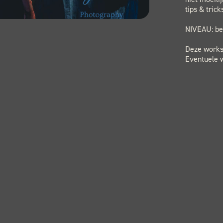
tips & tric
NIVEAU: be
Deze worksh
Eventuele w