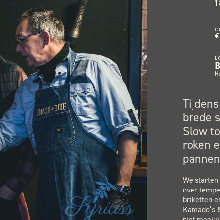
1
C
€
L
H
Tijdens
brede s
Slow to
roken e
pannen
We starten 
over temper
briketten e
Kamado’s &
niet moeili