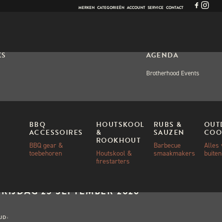
MERKEN
CATEGORIEËN
ACCOUNT
SERVICE
CONTACT
KS
AGENDA
Brotherhood Events
OPS
BBQ
HOUTSKOOL
RUBS &
OUT
ACCESSOIRES
&
SAUZEN
COO
KSHOP BBQ-
ROOKHOUT
BBQ gear &
Barbecue
Alles
HNIEKEN
toebehoren
Houtskool &
smaakmakers
buite
firestarters
ANNEER:
VRIJDAG 25 SEPTEMBER 2026
IJD: