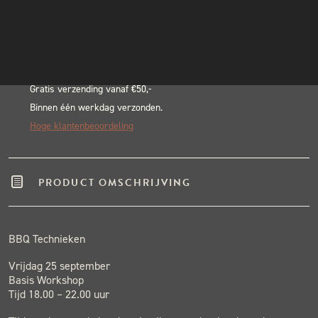
Alternative:
INSTAGRAM
BLACK & BLUE BBQ:
NIEUWSBRIEF
Echte pitmasters
Winkel in Nijmegen
Gratis verzending vanaf €50,-
Binnen één werkdag verzonden.
Hoge klantenbeoordeling
PRODUCT OMSCHRIJVING
BBQ Technieken
Vrijdag 25 september
Basis Workshop
Tijd 18.00 – 22.00 uur