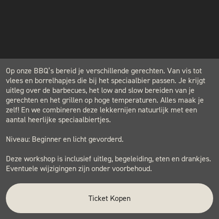
INSTAGRAM
NIEUWSBRIEF
Het tofste van twee werelden gecombineerd! In deze workshop
proef je de lekkerste bieren in combinatie met de meest
verrukkelijke BBQ-gerechten. Diverse bier-spijs combinaties
komen aan je voorbij. Lekkerder dan dit wordt het niet!
Op onze BBQ’s bereid je verschillende gerechten. Van vis tot
vlees en borrelhapjes die bij het speciaalbier passen. Je krijgt
uitleg over de barbecues, het low and slow bereiden van je
gerechten en het grillen op hoge temperaturen. Alles maak je
zelf! En we combineren deze lekkernijen natuurlijk met een
aantal heerlijke speciaalbiertjes.
Niveau: Beginner en licht gevorderd.
Deze workshop is inclusief uitleg, begeleiding, eten en drankjes.
Eventuele wijzigingen zijn onder voorbehoud.
Ticket Kopen