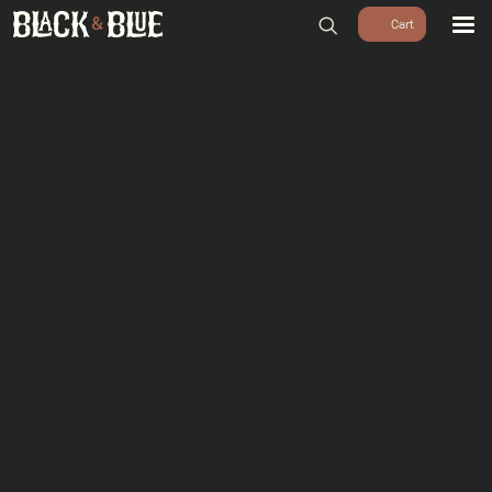
BARBECUES
BBQ ACCESSOIRES
HOUTSKOOL & ROOKHOUT
RUBS & SAUZEN
OUTDOOR COOKING
PIZZA OVENS
SALE
WORKSHOPS & CADEAU
AGENDA
GROEPEN
WORKSHOPS
DINNER & DRINKS
WALKING BBQ