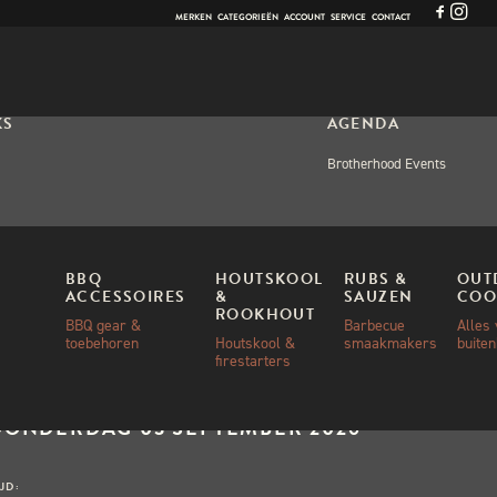
MERKEN
CATEGORIEËN
ACCOUNT
SERVICE
CONTACT
KS
AGENDA
Brotherhood Events
OPS
BBQ
HOUTSKOOL
RUBS &
OUT
ACCESSOIRES
&
SAUZEN
COO
 BEAST BBQ
ROOKHOUT
BBQ gear &
Barbecue
Alles
RKSHOP
toebehoren
Houtskool &
smaakmakers
buite
firestarters
ANNEER:
DONDERDAG 03 SEPTEMBER 2026
IJD: