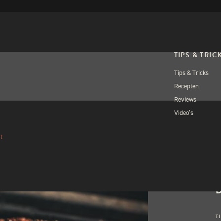
TIPS & TRIC
Tips & Tricks
Recepten
Reviews
Video’s
OPEN WORKSH
BIG
t
WO
W
T