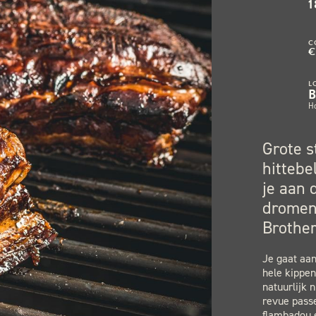
1
C
€
L
H
Grote s
hittebe
je aan 
dromen 
Brother
Je gaat aa
hele kippe
natuurlijk 
revue passe
flambadou e