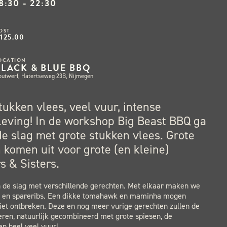
8:30 - 22:30
OST
125.00
OCATION
BLACK & BLUE BBQ
outwerf, Hatertseweg 23B, Nijmegen
tukken vlees, veel vuur, intense
leving! In de workshop Big Beast BBQ ga
de slag met grote stukken vlees. Grote
komen uit voor grote (en kleine)
s & Sisters.
n de slag met verschillende gerechten. Met elkaar maken we
n en spareribs. Een dikke tomahawk en maminha mogen
niet ontbreken. Deze en nog meer vurige gerechten zullen de
ren, natuurlijk gecombineerd met grote spiesen, de
n heel veel vuur!