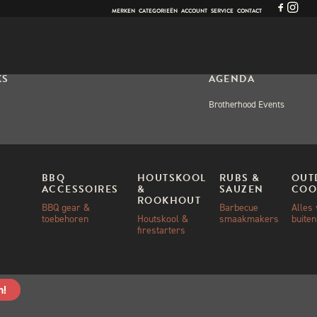
MERKEN
CATEGORIEËN
ACCOUNT
SERVICE
CONTACT
KS
AGENDA
Brotherhood Events
OPS
BBQ
HOUTSKOOL
RUBS &
OUT
ACCESSOIRES
&
SAUZEN
COO
 BEAST BBQ
ROOKHOUT
BBQ gear &
Barbecue
Alles
RKSHOP
toebehoren
Houtskool &
smaakmakers
buite
firestarters
ekt
n!