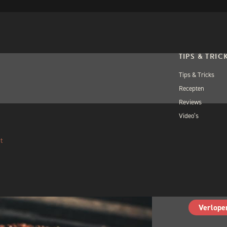
TIPS & TRIC
Tips & Tricks
Recepten
Reviews
Video’s
OPEN WORKSH
BIG
t
WO
Volgebo
Verlope