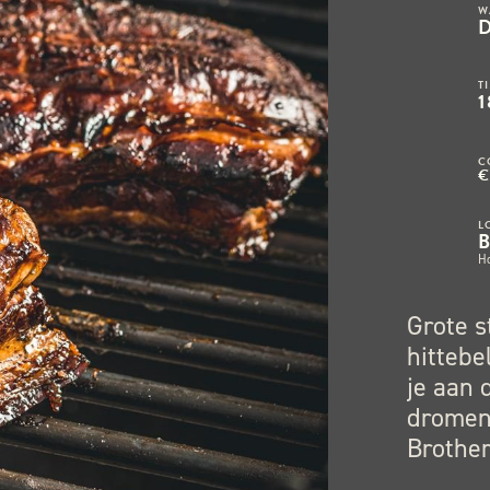
W
T
1
C
€
L
H
Grote s
hittebe
je aan 
dromen 
Brother