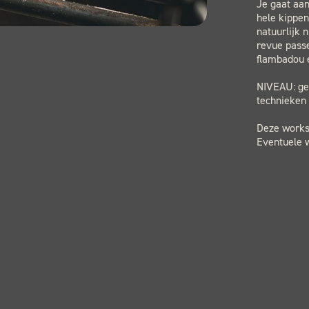
Je gaat aa
hele kippe
natuurlijk 
revue passe
flambadou e
NIVEAU: gev
technieken 
Deze worksh
Eventuele w