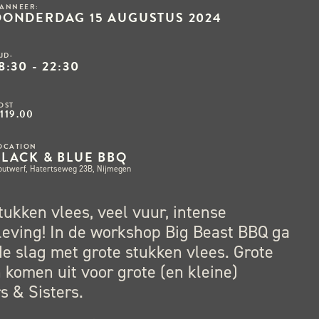
ANNEER:
DONDERDAG 15 AUGUSTUS 2024
IJD:
8:30 - 22:30
OST
119.00
OCATION
BLACK & BLUE BBQ
outwerf, Hatertseweg 23B, Nijmegen
tukken vlees, veel vuur, intense
leving! In de workshop Big Beast BBQ ga
de slag met grote stukken vlees. Grote
komen uit voor grote (en kleine)
s & Sisters.