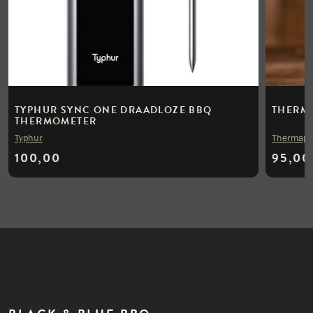
TYPHUR SYNC ONE DRAADLOZE BBQ
THERM
THERMOMETER
Typhur
Thermap
100,00
95,00