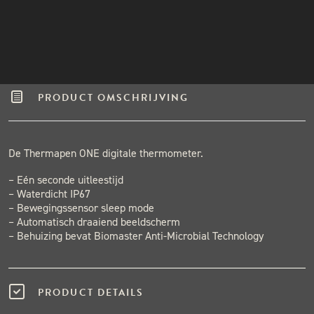
Gratis verzending vanaf €50,-
INSTAGRAM
Binnen één werkdag verzonden.
NIEUWSBRIEF
Hoge klantenbeoordeling
PRODUCT OMSCHRIJVING
De Thermapen ONE digitale thermometer.
– Eén seconde uitleestijd
– Waterdicht IP67
– Bewegingssensor sleep mode
– Automatisch draaiend beeldscherm
– Behuizing bevat Biomaster Anti-Microbial Technology
PRODUCT DETAILS