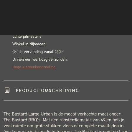
Original
INSTAGRAM
In winkelwagen
Large
NIEUWSBRIEF
Alternative:
Urban
BLACK & BLUE BBQ:
Complete
aantal
Echte pitmasters
Winkel in Nijmegen
Gratis verzending vanaf €50,-
Binnen één werkdag verzonden.
Hoge klantenbeoordeling
PRODUCT OMSCHRIJVING
The Bastard Large Urban is de meest verkochte maat onder
The Bastard BBQ’s. Met een roosterdiameter van 49cm heb je
veel ruimte om grote stukken vlees of complete maaltijden in
één keer van je kamado te toveren. The Bastard is gemaakt van