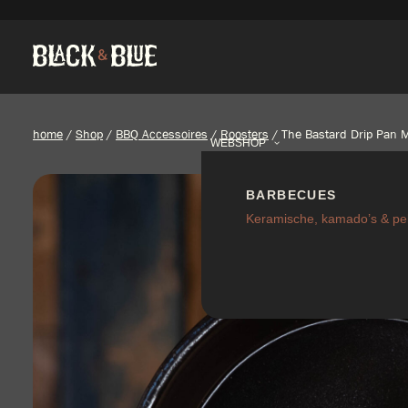
home
/
Shop
/
BBQ Accessoires
/
Roosters
/
The Bastard Drip Pan
WEBSHOP
BARBECUES
Keramische, kamado’s & pel