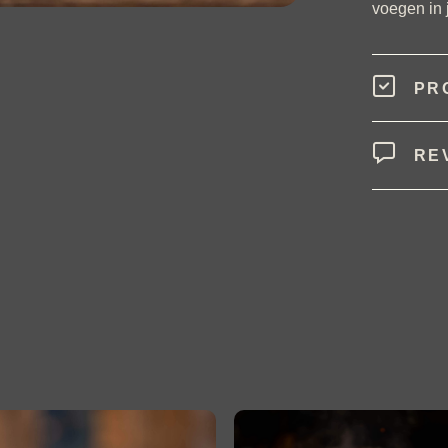
voegen in 
PR
RE