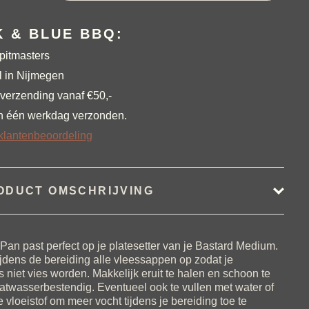
p
 & BLUE BBQ:
pitmasters
ium
l in Nijmegen
tal
 verzending vanaf €50,-
n één werkdag verzonden.
klantenbeoordeling
ODUCT OMSCHRIJVING
Pan past perfect op je platesetter van je Bastard Medium.
tijdens de bereiding alle vleessappen op zodat je
s niet vies worden. Makkelijk eruit te halen en schoon te
twasserbestendig. Eventueel ook te vullen met water of
 vloeistof om meer vocht tijdens je bereiding toe te