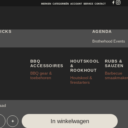
MERKEN
CATEGORIEËN
ACCOUNT
SERVICE
CONTACT
RICKS
AGENDA
Brotherhood Events
 BASTARD DRIP PAN
BBQ
HOUTSKOOL
RUBS &
ACCESSOIRES
&
SAUZEN
IUM
ROOKHOUT
BBQ gear &
Barbecue
toebehoren
Houtskool &
smaakmaker
firestarters
00
raad
e:
In winkelwagen
+
tard