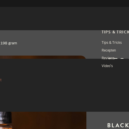
TIPS & TRIC
Tips & Tricks
 198 gram
Recepten
STO
Reviews
Video’s
RUB
t
€
9,0
Uitverkocht
BLACK