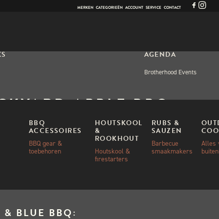
MERKEN
CATEGORIEËN
ACCOUNT
SERVICE
CONTACT
KS
AGENDA
Brotherhood Events
CKYARD APPLE BBQ
 – 198 GRAM
BBQ
HOUTSKOOL
RUBS &
OUT
ACCESSOIRES
&
SAUZEN
COO
ROOKHOUT
BBQ gear &
Barbecue
Alles
toebehoren
Houtskool &
smaakmakers
buite
firestarters
0
 & BLUE BBQ: