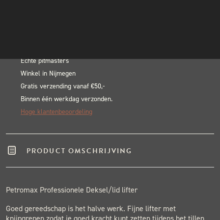
Deksel/lid
INSTAGRAM
In winkelwagen
lifter
NIEUWSBRIEF
Alternative:
aantal
BLACK & BLUE BBQ:
Echte pitmasters
Winkel in Nijmegen
Gratis verzending vanaf €50,-
Binnen één werkdag verzonden.
Hoge klantenbeoordeling
PRODUCT OMSCHRIJVING
Petromax Professionele Deksel/lid lifter
Goed gereedschap is het halve werk. Fijne lifter met
knijpgrepen zodat je goed kracht kunt zetten tijdens het tillen