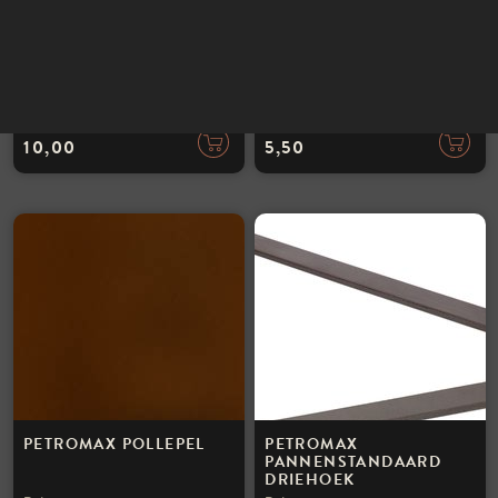
INSTAGRAM
NIEUWSBRIEF
PETROMAX TRIVET
PETROMAX HOUTEN
SPATEL
Petromax
Petromax
10,00
5,50
PETROMAX POLLEPEL
PETROMAX
PANNENSTANDAARD
DRIEHOEK