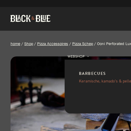
home
/
Shop
/
Pizza Accessoires
/
Pizza Schep
/
Ooni Perforated Lu
WEBSHOP
BARBECUES
Keramische, kamado’s & pelle