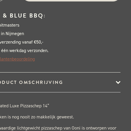
forated
e
 & BLUE BBQ:
zaschep
pitmasters
 in Nijmegen
al
 verzending vanaf €50,-
 één werkdag verzonden.
lantenbeoordeling
ODUCT OMSCHRIJVING
rated Luxe Pizzaschep 14”
ken is nog nooit zo makkelijk geweest.
aardige lichtgewicht pizzaschep van Ooni is ontworpen voor