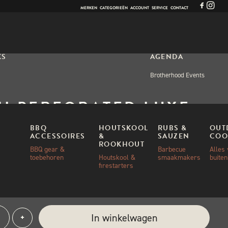
MERKEN
CATEGORIEËN
ACCOUNT
SERVICE
CONTACT
KS
AGENDA
Brotherhood Events
I PERFORATED LUXE
ZASCHEP 14”
BBQ
HOUTSKOOL
RUBS &
OUT
ACCESSOIRES
&
SAUZEN
COO
ROOKHOUT
BBQ gear &
Barbecue
Alles
toebehoren
Houtskool &
smaakmakers
buite
00
firestarters
ad
i
e:
In winkelwagen
+