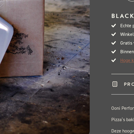
Per
Lux
BLACK
Piz
Echte 
14''
Winkel
aant
Gratis
Binnen
Hoge k
PR
Ooni Perfo
Pizza’s bak
Deze hoogw