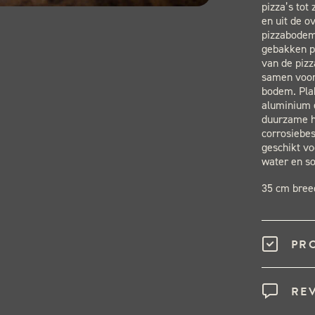
pizza’s tot
en uit de o
pizzabodem 
gebakken p
van de pizz
samen voor
bodem. Plak
aluminium e
duurzame h
corrosiebes
geschikt vo
water en so
35 cm bree
PR
RE