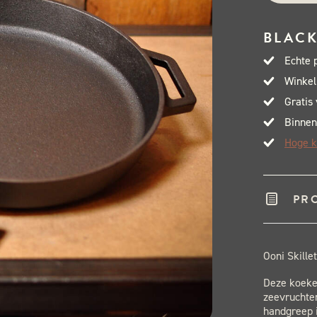
BLACK
Echte 
Winkel
Gratis
Binnen
Hoge k
PR
Ooni Skille
Deze koeken
zeevruchten
handgreep 