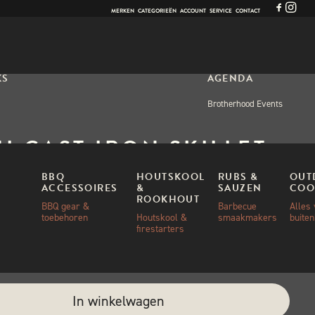
MERKEN
CATEGORIEËN
ACCOUNT
SERVICE
CONTACT
KS
AGENDA
Brotherhood Events
I CAST IRON SKILLET
 22CM
BBQ
HOUTSKOOL
RUBS &
OUT
ACCESSOIRES
&
SAUZEN
COO
ROOKHOUT
BBQ gear &
Barbecue
Alles
toebehoren
Houtskool &
smaakmakers
buite
00
firestarters
ad
e:
In winkelwagen