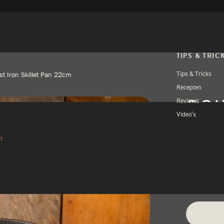
TIPS & TRIC
Tips & Tricks
st Iron Skillet Pan 22cm
Recepten
OON
Reviews
Video’s
PAN
t
€
50,
1 op voorra
Alternativ