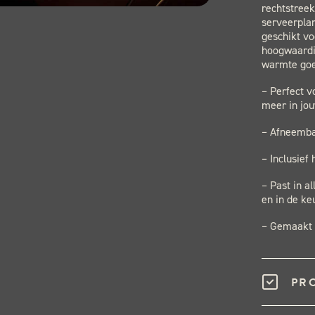
rechtstreek
serveerplan
geschikt vo
hoogwaardi
warmte goe
– Perfect v
meer in jou
– Afneemba
– Inclusief
– Past in a
en in de ke
– Gemaakt 
PR