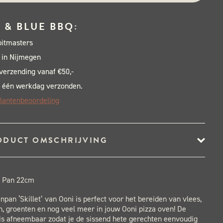
 & BLUE BBQ:
pitmasters
 in Nijmegen
 verzending vanaf €50,-
 één werkdag verzonden.
lantenbeoordeling
ODUCT OMSCHRIJVING
t Pan 22cm
pan ‘Skillet’ van Ooni is perfect voor het bereiden van vlees,
, groenten en nog veel meer in jouw Ooni pizza oven! De
is afneembaar zodat je de sissend hete gerechten eenvoudig