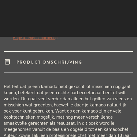
INSTAGRAM
Echte pitmasters
NIEUWSBRIEF
Winkel in Nijmegen
Gratis verzending vanaf €50,-
Binnen één werkdag verzonden.
Hoge klantenbeoordeling
PRODUCT OMSCHRIJVING
Het feit dat je een kamado hebt gekocht, of misschien nog gaat
kopen, betekent dat je een echte barbecuefanaat bent of wilt
worden. Dit gaat veel verder dan alleen het grillen van vlees en
misschien wat groenten, hoewel je daar je kamado natuurlijk
ook voor kunt gebruiken. Want op een kamado zijn er vele
kooktechnieken mogelijk, met nog meer verschillende
smaakvolle gerechten als resultaat. In dit boek word je
meegenomen vanuit de basis en opgeleid tot een kamadochef.
Auteur Zowie Tak, een professionele chef met meer dan 10 jaar