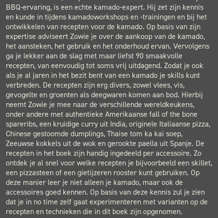
BBQ-ervaring, is een echte kamado-expert. Hij zet zijn kennis
en kunde in tijdens kamadoworkshops en -trainingen en bij het
ontwikkelen van recepten voor de kamado. Op basis van zijn
expertise adviseert Zowie je over de aankoop van de kamado,
het aansteken, het gebruik en het onderhoud ervan. Vervolgens
ga je lekker aan de slag met maar liefst 90 smaakvolle
recepten, van eenvoudig tot soms vrij uitdagend. Zodat je ook
als je al jaren in het bezit bent van een kamado je skills kunt
verbreden. De recepten zijn erg divers, zowel vlees, vis,
gevogelte en groenten als deegwaren komen aan bod. Hierbij
neemt Zowie je mee naar de verschillende wereldkeukens,
onder andere met authentieke Amerikaanse fall of the bone
spareribs, een kruidige curry uit India, originele Italiaanse pizza,
Chinese gestoomde dumplings, Thaise tom ka kai soep,
Zeeuwse kokkels uit de wok en gerookte paella uit Spanje. De
recepten in het boek zijn handig ingedeeld per accessoire. Zo
ontdek je al snel voor welke recepten je bijvoorbeeld een skillet,
een pizzasteen of een gietijzeren rooster kunt gebruiken. Op
deze manier leer je niet alleen je kamado, maar ook de
accessoires goed kennen. Op basis van deze kennis zul je zien
dat je in no time zelf gaat experimenteren met varianten op de
recepten en technieken die in dit boek zijn opgenomen.