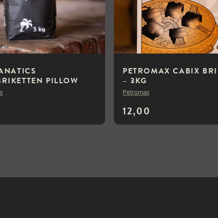
FANATICS
PETROMAX CABIX BRI
RIKETTEN PILLOW
– 3KG
3KG
cs
Petromax
12,00