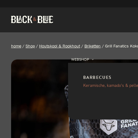
home
/
Shop
/
Houtskool & Rookhout
/
Briketten
/
Grill Fanatics Ko
WEBSHOP
BARBECUES
Keramische, kamado’s & pelle