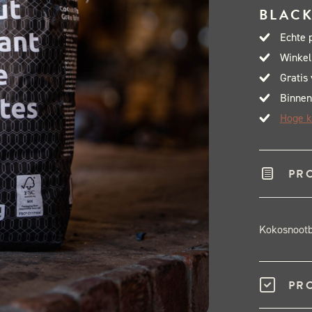
BLACK
Echte 
Winkel
Gratis
Binnen
Hoge k
PR
Kokosnootbr
PR