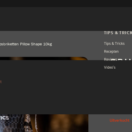
TIPS & TRIC
Tips & Tricks
kosbriketten Pillow Shape 10kg
Recepten
GRI
Reviews
Video’s
KOK
SHA
t
€
22,
Uitverkocht