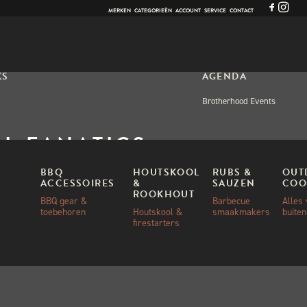
MERKEN
CATEGORIEËN
ACCOUNT
SERVICE
CONTACT
KS
AGENDA
Brotherhood Events
LL FANATICS
OSBRIKETTEN PILLOW
BBQ
HOUTSKOOL
RUBS &
OUT
ACCESSOIRES
&
SAUZEN
COO
PE 10KG
ROOKHOUT
BBQ gear &
Barbecue
Alles
toebehoren
Houtskool &
smaakmakers
buite
firestarters
00