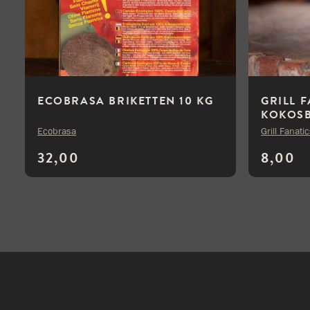
ECOBRASA BRIKETTEN 10 KG
GRILL 
KOKOSB
SHAPE 
Ecobrasa
Grill Fanati
32,00
8,00