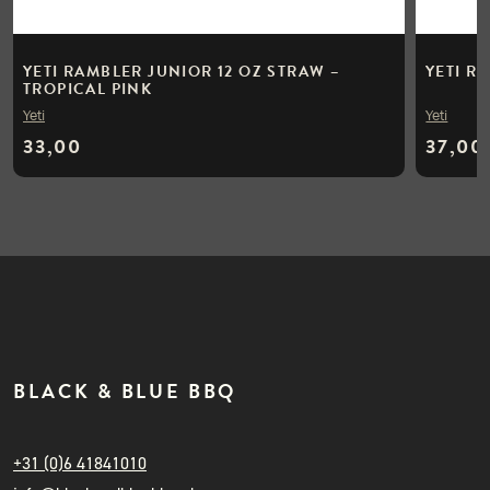
YETI RAMBLER JUNIOR 12 OZ STRAW –
YETI R
TROPICAL PINK
Yeti
Yeti
33,00
37,00
BLACK & BLUE BBQ
+31 (0)6 41841010