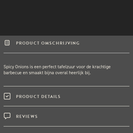
Gratis verzending vanaf €50,-
INSTAGRAM
Binnen één werkdag verzonden.
NIEUWSBRIEF
Hoge klantenbeoordeling
PRODUCT OMSCHRIJVING
Spicy Onions is een perfect tafelzuur voor de krachtige
barbecue en smaakt bijna overal heerlijk bij.
PRODUCT DETAILS
REVIEWS