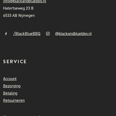
info@blackandbluebbq.nl
Hatertseweg 23 B
6533 AB Nijmegen
/BlackBlueBBQ
@blackandbluebbq.nl
SERVICE
Account
Bezorging
Betaling
Retourneren