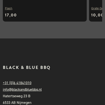
Flash
Grate Go
17,00
10,00
BLACK & BLUE BBQ
+31 (0)6 41841010
info@blackandbluebbq.nl
Hatertseweg 23 B
6533 AB Nijmegen