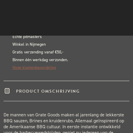
All
INSTAGRAM
In winkelwagen
Brine
NIEUWSBRIEF
Alternative:
Color
BLACK & BLUE BBQ:
-
800
Echte pitmasters
Winkel in Nijmegen
gram
Gratis verzending vanaf €50,-
aantal
Binnen één werkdag verzonden.
Hoge klantenbeoordeling
PRODUCT OMSCHRIJVING
De mannen van Grate Goods maken al jarenlang de lekkerste
BBQ sauzen, Brines en kruidenrubs. Allemaal geïnspireerd op
de Amerikaanse BBQ cultuur. In eerste instantie ontwikkeld
voor de barbecuewedstrijden, geniet nu iedereen van de