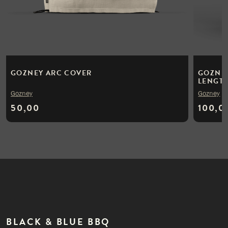
GOZNEY ARC COVER
GOZNEY
LENGT
Gozney
Gozney
50,00
100,0
BLACK & BLUE BBQ