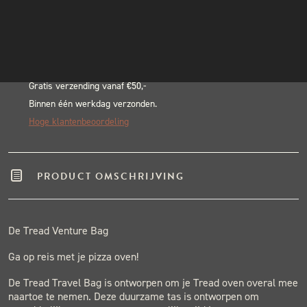
Alternative:
INSTAGRAM
BLACK & BLUE BBQ:
NIEUWSBRIEF
Echte pitmasters
Winkel in Nijmegen
Gratis verzending vanaf €50,-
Binnen één werkdag verzonden.
Hoge klantenbeoordeling
PRODUCT OMSCHRIJVING
De Tread Venture Bag
Ga op reis met je pizza oven!
De Tread Travel Bag is ontworpen om je Tread oven overal mee
naartoe te nemen. Deze duurzame tas is ontworpen om