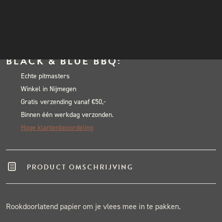
Fanatics
INSTAGRAM
Butcher
NIEUWSBRIEF
In winkelwagen
Paper
Alternative:
Vellen
BLACK & BLUE BBQ:
10
x
Echte pitmasters
Winkel in Nijmegen
61x100cm
Gratis verzending vanaf €50,-
aantal
Binnen één werkdag verzonden.
Hoge klantenbeoordeling
PRODUCT OMSCHRIJVING
Rookdoorlatend papier om je vlees mee in te pakken.