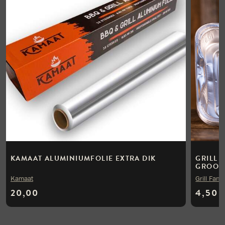
KAMAAT ALUMINIUMFOLIE EXTRA DIK
GRILL 
GROOT (
Kamaat
Grill Fana
20,00
4,50