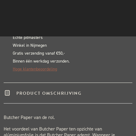
Butcher
INSTAGRAM
In winkelwagen
Paper
NIEUWSBRIEF
Alternative:
30
BLACK & BLUE BBQ:
meter
aantal
Echte pitmasters
Winkel in Nijmegen
Gratis verzending vanaf €50,-
Binnen één werkdag verzonden.
Hoge klantenbeoordeling
PRODUCT OMSCHRIJVING
Butcher Paper van de rol.
Het voordeel van Butcher Paper ten opzichte van
alùminiumfolie is dat Butcher Paper ademt. Wanneer je