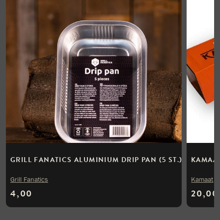
GRILL FANATICS ALUMINIUM DRIP PAN (5 ST.)
KAMAAT
Grill Fanatics
Kamaat
4,00
20,00