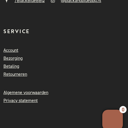
/BlackBlueBBQ
@blackandbluebbq.nl
SERVICE
Account
Bezorging
Betaling
Retourneren
Algemene voorwaarden
Privacy statement
0
Your 