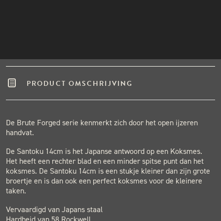
Winkel in Nijmegen
INSTAGRAM
Gratis verzending vanaf €50,-
NIEUWSBRIEF
Binnen één werkdag verzonden.
Hoge klantenbeoordeling
PRODUCT OMSCHRIJVING
De Brute Forged serie kenmerkt zich door het open ijzeren
handvat.
De Santoku 14cm is het Japanse antwoord op een Koksmes.
Het heeft een rechter blad en een minder spitse punt dan het
koksmes. De Santoku 14cm is een stukje kleiner dan zijn grote
broertje en is dan ook een perfect koksmes voor de kleinere
taken.
Vervaardigd van Japans staal
Hardheid van 58 Rockwell