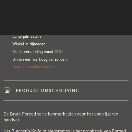
Butcher
INSTAGRAM
In winkelwagen
Knife
NIEUWSBRIEF
Alternative:
aantal
BLACK & BLUE BBQ:
Echte pitmasters
Winkel in Nijmegen
Gratis verzending vanaf €50,-
Binnen één werkdag verzonden.
Hoge klantenbeoordeling
PRODUCT OMSCHRIJVING
De Brute Forged serie kenmerkt zich door het open ijzeren
handvat.
Het Butcher’s Knife of slagersmes is het pronkstuk van Forged