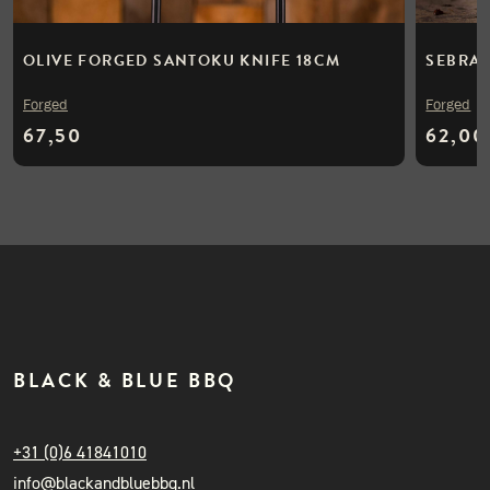
OLIVE FORGED SANTOKU KNIFE 18CM
SEBRA 
Forged
Forged
67,50
62,00
BLACK & BLUE BBQ
+31 (0)6 41841010
info@blackandbluebbq.nl