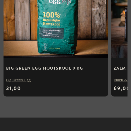
BIG GREEN EGG HOUTSKOOL 9 KG
ZALM P
Big Green Egg
Black & B
31,00
69,00