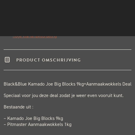
INSTAGRAM
Echte pitmasters
Winkel in Nijmegen
NIEUWSBRIEF
Gratis verzending vanaf €50,-
Binnen één werkdag verzonden.
Hoge klantenbeoordeling
PRODUCT OMSCHRIJVING
Black&Blue Kamado Joe Big Blocks 9kg+Aanmaakwokkels Deal
Speciaal voor jou deze deal zodat je weer even vooruit kunt.
Bestaande uit :
– Kamado Joe Big Blocks 9kg
– Pitmaster Aanmaakwokkels 1kg