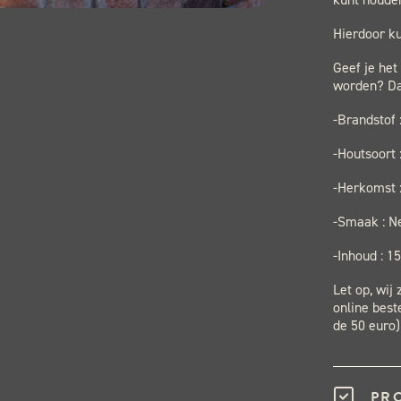
Hierdoor ku
Geef je het
worden? Dan
-Brandstof 
-Houtsoort
-Herkomst 
-Smaak : N
-Inhoud : 1
Let op, wij
online best
de 50 euro)
PR