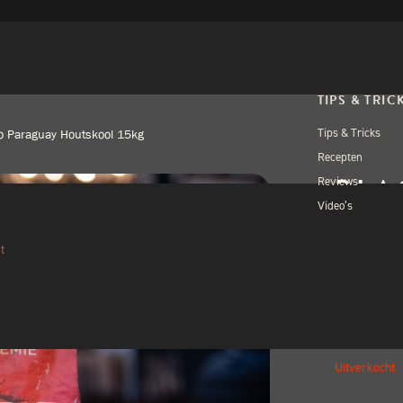
TIPS & TRIC
Tips & Tricks
o Paraguay Houtskool 15kg
Recepten
BLA
Reviews
Video’s
QUE
HOU
t
€
35,
Uitverkocht