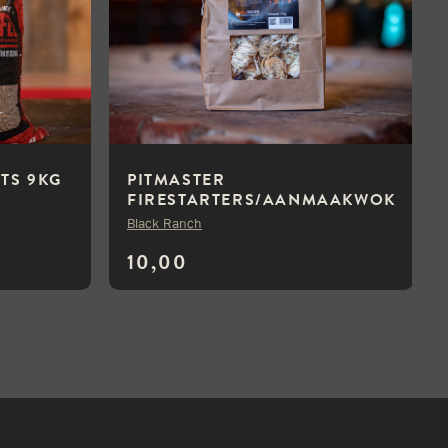
ETS 9KG
PITMASTER
FIRESTARTERS/AANMAAKWOK
KELS 1KG
Black Ranch
10,00