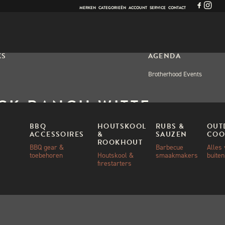
MERKEN
CATEGORIEËN
ACCOUNT
SERVICE
CONTACT
KS
AGENDA
Brotherhood Events
CK RANCH WITTE
BRACHO PARAGUAY
BBQ
HOUTSKOOL
RUBS &
OUT
ACCESSOIRES
&
SAUZEN
COO
TSKOOL 15KG
ROOKHOUT
BBQ gear &
Barbecue
Alles
toebehoren
Houtskool &
smaakmakers
buite
firestarters
00