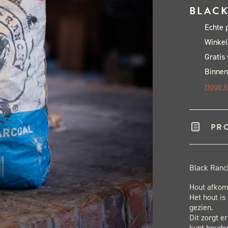
BLACK
Echte 
Winkel
Gratis
Binnen
Hoge k
PR
Black Ranc
Hout afkoms
Het hout is
gezien.
Dit zorgt e
kunt houde