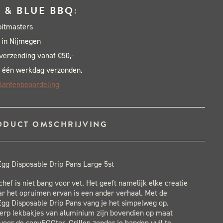
 & BLUE BBQ:
pitmasters
 in Nijmegen
 verzending vanaf €50,-
 één werkdag verzonden.
lantenbeoordeling
ODUCT OMSCHRIJVING
Egg Disposable Drip Pans Large 5st
chef is niet bang voor vet. Het geeft namelijk elke creatie
r het opruimen ervan is een ander verhaal. Met de
Egg Disposable Drip Pans vang je het simpelweg op.
rp lekbakjes van aluminium zijn bovendien op maat
oor de convEGGtor. Grillen zonder je handen vuil te