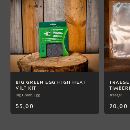
BIG GREEN EGG HIGH HEAT
TRAEGE
VILT KIT
TIMBER
LARGE/XLARGE/XXLARGE
Big Green Egg
Traeger
55,00
20,00