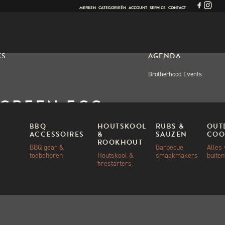
MERKEN
CATEGORIEËN
ACCOUNT
SERVICE
CONTACT
KS
AGENDA
Brotherhood Events
 GREEN EGG
POSABLE DRIP PANS
BBQ
HOUTSKOOL
RUBS &
OUT
ACCESSOIRES
&
SAUZEN
COO
GE 5ST
ROOKHOUT
BBQ gear &
Barbecue
Alles
toebehoren
Houtskool &
smaakmakers
buite
firestarters
00