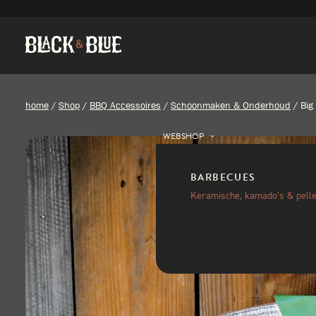
home
/
Shop
/
BBQ Accessoires
/
Schoonmaken & Onderhoud
/
Big
WEBSHOP
BARBECUES
Keramische, kamado’s & pelle