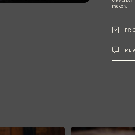
maken.
PR
RE