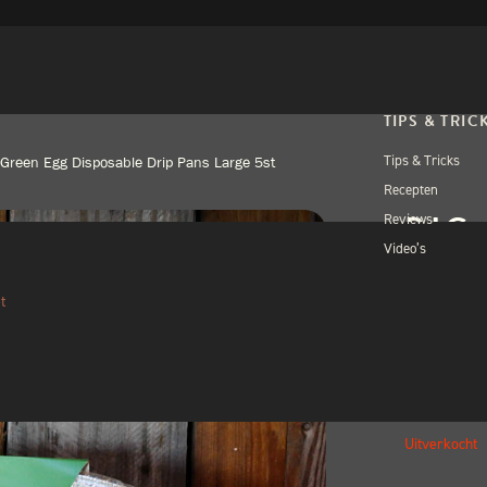
TIPS & TRIC
Tips & Tricks
 Green Egg Disposable Drip Pans Large 5st
Recepten
BIG
Reviews
Video’s
DIS
LAR
t
€
20,
Uitverkocht