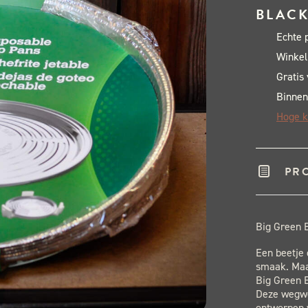
BLACK
Echte 
Winkel
Gratis
Binnen
Hoge k
PR
Big Green 
Een beetje 
smaak. Maa
Big Green 
Deze wegwe
ontworpen v