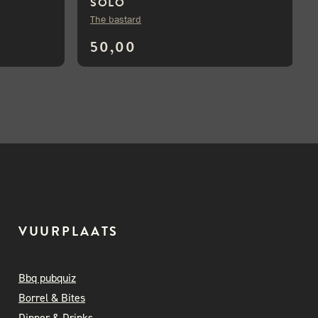
SOLO
The bastard
50,00
VUURPLAATS
Bbq pubquiz
Borrel & Bites
Dinner & Drinks