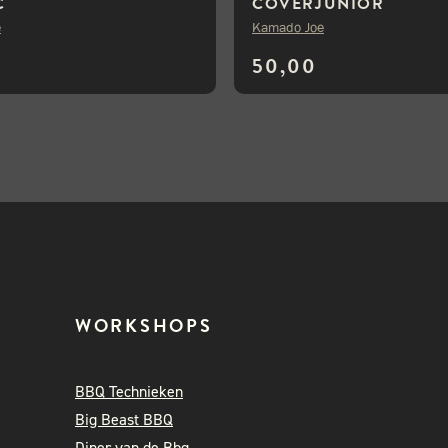
C
COVERJUNIOR
e
Kamado Joe
50,00
WORKSHOPS
BBQ Technieken
Big Beast BBQ
Diner van de Bbq