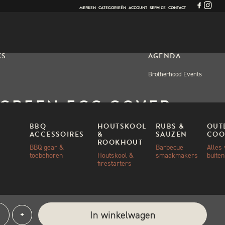
MERKEN
CATEGORIEËN
ACCOUNT
SERVICE
CONTACT
KS
AGENDA
Brotherhood Events
 GREEN EGG COVER
IMAX/MINI
BBQ
HOUTSKOOL
RUBS &
OUT
ACCESSOIRES
&
SAUZEN
COO
ROOKHOUT
BBQ gear &
Barbecue
Alles
toebehoren
Houtskool &
smaakmakers
buite
00
firestarters
ad
e:
In winkelwagen
+