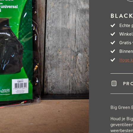
Gre
Egg
BLACK
Cov
Echte 
Min
Winkel
aant
Gratis
Binnen
Hoge k
PR
Big Green 
Houd je Bi
geventilee
weerbesten