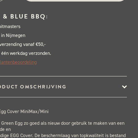
en
 & BLUE BBQ:
er
pitmasters
iMax/Mini
 in Nijmegen
al
 verzending vanaf €50,-
 één werkdag verzonden.
lantenbeoordeling
ODUCT OMSCHRIJVING
Egg Cover MiniMax/Mini
g Green Egg zo goed als nieuw door gebruik te maken van een
rde en
dige EGG Cover. De beschermlaag van topkwaliteit is bestand