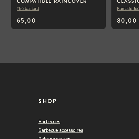
COMPATIBLE RAINCOVER
CLASSI
LARGE
The bastard
Kamado Jo
65,00
80,00
SHOP
Barbecues
Barbecue accessoires
Rubs en sauzen