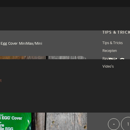
TIPS & TRIC
Tips & Tricks
 Egg Cover MiniMax/Mini
Recepten
BIG
Reviews
Video’s
MIN
t
€
58,
2 op voorra
Big
Alternativ
-