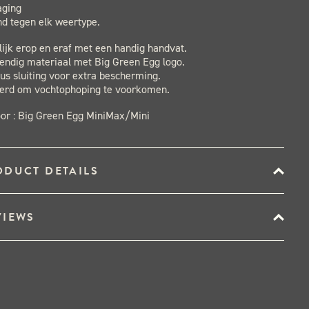
aging
nd tegen elk weertype.
ijk erop en eraf met een handig handvat.
endig materiaal met Big Green Egg logo.
us sluiting voor extra bescherming.
eerd om vochtophoping te voorkomen.
oor : Big Green Egg MiniMax/Mini
ODUCT DETAILS
VIEWS