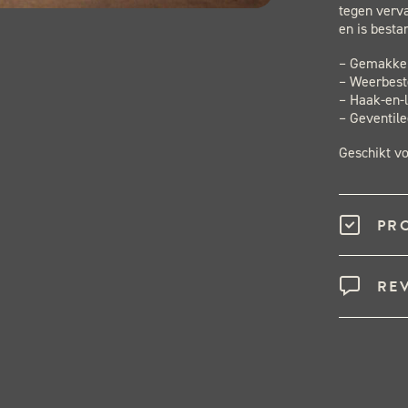
tegen verv
en is besta
– Gemakkel
– Weerbest
– Haak-en-l
– Geventil
Geschikt v
PR
RE