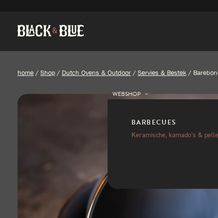
home
/
Shop
/
Dutch Ovens & Outdoor
/
Servies & Bestek
/
Barebone
WEBSHOP
BARBECUES
Keramische, kamado’s & pelle