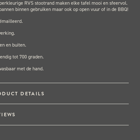
perkleurige RVS stootrand maken elke tafel mooi en sfeervol.
 pannen binnen gebruiken maar ook op open vuur of in de BBQ!
ëmailleerd.
erking.
en en buiten.
tendig tot 700 graden.
fwasbaar met de hand.
ODUCT DETAILS
VIEWS