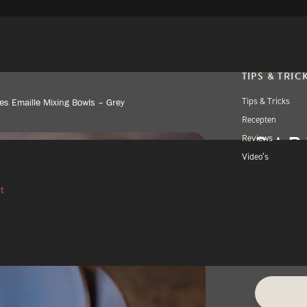
TIPS & TRIC
Tips & Tricks
s Emaille Mixing Bowls – Grey
Recepten
BAR
Reviews
Video’s
MIX
t
€
49,
1 op voorra
Alternativ