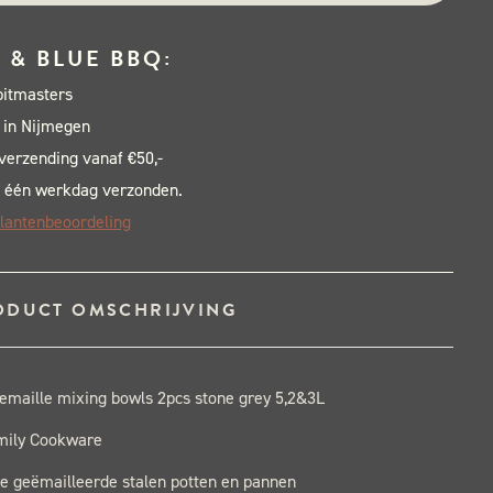
 & BLUE BBQ:
pitmasters
 in Nijmegen
 verzending vanaf €50,-
 één werkdag verzonden.
lantenbeoordeling
ODUCT OMSCHRIJVING
emaille mixing bowls 2pcs stone grey 5,2&3L
mily Cookware
e geëmailleerde stalen potten en pannen