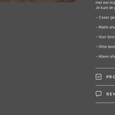
met een ko
Je kunt de
– 3 keer ge
– Matte afw
– Voor binn
– Hitte bes
– Alleen a
PR
RE