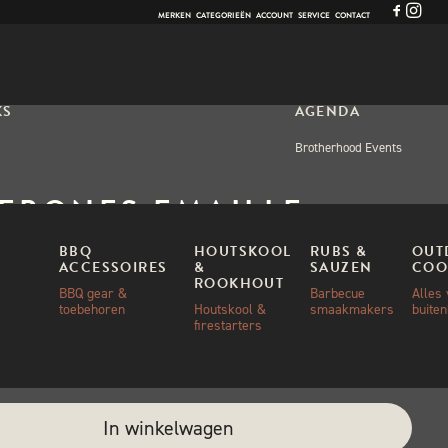
MERKEN
CATEGORIEËN
ACCOUNT
SERVICE
CONTACT
KS
AGENDA
Brotherhood Events
EBONES EMAILLE
ING BOWLS – GREY
BBQ
HOUTSKOOL
RUBS &
OUT
ACCESSOIRES
&
SAUZEN
COO
ROOKHOUT
BBQ gear &
Barbecue
Alles
toebehoren
Houtskool &
smaakmakers
buite
00
firestarters
ad
e:
In winkelwagen