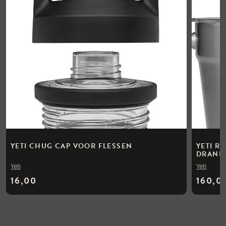
YETI CHUG CAP VOOR FLESSEN
YETI R
DRANKK
Yeti
Yeti
16,00
160,0