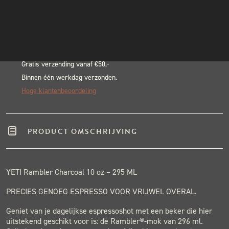
Alternative:
INSTAGRAM
BLACK & BLUE BBQ:
NIEUWSBRIEF
Echte pitmasters
Winkel in Nijmegen
Gratis verzending vanaf €50,-
Binnen één werkdag verzonden.
Hoge klantenbeoordeling
PRODUCT OMSCHRIJVING
YETI Rambler Charcoal 10 oz – 295 ML
PRECIES GENOEG ESPRESSO VOOR VRIJWEL OVERAL.
Geniet van je dagelijkse espressoshot met een beker die hier
uitstekend geschikt voor is: de Rambler®-mok van 296 ml.