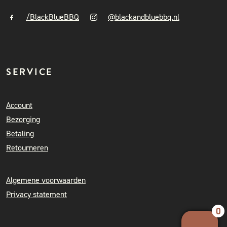
/BlackBlueBBQ
@blackandbluebbq.nl
SERVICE
Account
Bezorging
Betaling
Retourneren
Algemene voorwaarden
Privacy statement
0
Your 