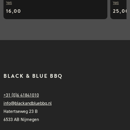
Yeti
Yeti
16,00
25,00
BLACK & BLUE BBQ
+31 (0)6 41841010
info@blackandbluebbq.nl
Hatertseweg 23 B
6533 AB Nijmegen