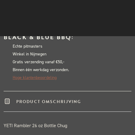
Rambler
INSTAGRAM
26
NIEUWSBRIEF
In winkelwagen
oz
Alternative:
Bottle
BLACK & BLUE BBQ:
Chug
Tropical
Echte pitmasters
Winkel in Nijmegen
Pink
Gratis verzending vanaf €50,-
aantal
Binnen één werkdag verzonden.
Hoge klantenbeoordeling
PRODUCT OMSCHRIJVING
YETI Rambler 26 oz Bottle Chug