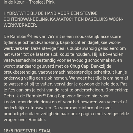
In de kleur – Tropical Pink
HYDRATATIE BIJ DE HAND VOOR EEN STEVIGE
OCHTENDWANDELING, KAJAKTOCHT EN DAGELIJKS WOON-
WERKVERKEER.
De Rambler®-fles van 769 ml is een noodzakelijk accessoire
tijdens je ochtendwandeling, kajaktocht en dagelijkse woon-
werkverkeer. Deze stevige fles is dubbelwandig geïsoleerd om
het water tot de laatste slok koud te houden. Hij is bovendien
vaatwasmachinebestendig voor eenvoudig schoonmaken, en
wordt standaard geleverd met de Chug Cap. Dankzij de
breukbestendige, vaatwasmachinebestendige schenktuit kun je
onderweg veilig een slok nemen. Wanneer het tijd is om hem af
te wassen of bij te vullen, verwijder je gewoon de hele dop. Pas
je fles aan om je echt van de rest te onderscheiden. Opmerking:
Gebruik de Rambler® Chug Cap voor flessen niet voor
koolzuurhoudende dranken of voor het bewaren van voedsel of
bederfelijke etenswaren. Ga voor meer informatie over
productgebruik en veiligheid naar onze pagina met veelgestelde
vragen over Rambler.
18/8 ROESTVRIJ STAAL