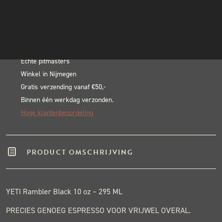
10oz
INSTAGRAM
In winkelwagen
295
NIEUWSBRIEF
Alternative:
ml
BLACK & BLUE BBQ:
Black
aantal
Echte pitmasters
Winkel in Nijmegen
Gratis verzending vanaf €50,-
Binnen één werkdag verzonden.
Hoge klantenbeoordeling
PRODUCT OMSCHRIJVING
YETI Rambler Black 10 oz – 295 ML
PRECIES GENOEG ESPRESSO VOOR VRIJWEL OVERAL.