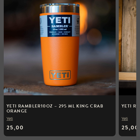
YETI RAMBLER10OZ – 295 ML KING CRAB
YETI R
ORANGE
Yeti
Yeti
25,00
25,00