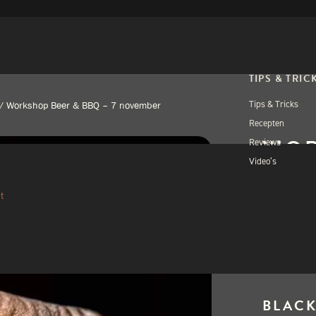
TIPS & TRIC
Tips & Tricks
/
Workshop Beer & BBQ – 7 november
Recepten
WOR
Reviews
Video’s
7 N
t
€
124
Uitverkocht
BLACK