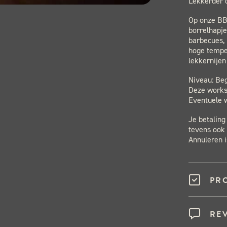
Lekkerder d
Op onze BBQ
borrelhapje
barbecues, 
hoge tempe
lekkernijen
Niveau: Beg
Deze worksh
Eventuele w
Je betaling
tevens ook 
Annuleren i
PR
RE