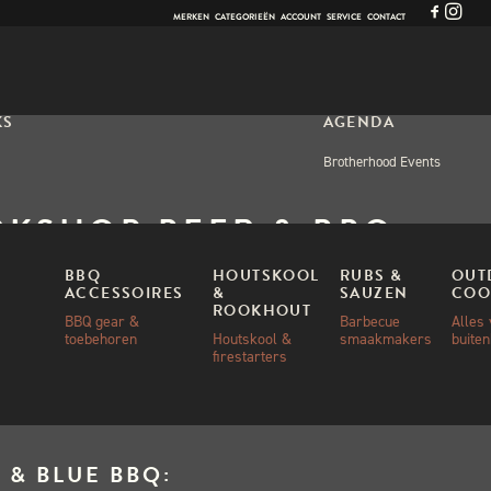
MERKEN
CATEGORIEËN
ACCOUNT
SERVICE
CONTACT
KS
AGENDA
Brotherhood Events
KSHOP BEER & BBQ –
OVEMBER
BBQ
HOUTSKOOL
RUBS &
OUT
ACCESSOIRES
&
SAUZEN
COO
ROOKHOUT
BBQ gear &
Barbecue
Alles
toebehoren
Houtskool &
smaakmakers
buite
,00
firestarters
 & BLUE BBQ: