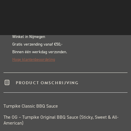
Sauc
INSTAGRAM
Alternative:
aantal
NIEUWSBRIEF
BLACK & BLUE BBQ:
Echte pitmasters
Winkel in Nijmegen
Gratis verzending vanaf €50,-
Binnen één werkdag verzonden.
Hoge klantenbeoordeling
PRODUCT OMSCHRIJVING
Turnpike Classic BBQ Sauce
The OG – Turnpike Original BBQ Sauce (Sticky, Sweet & All-
American)