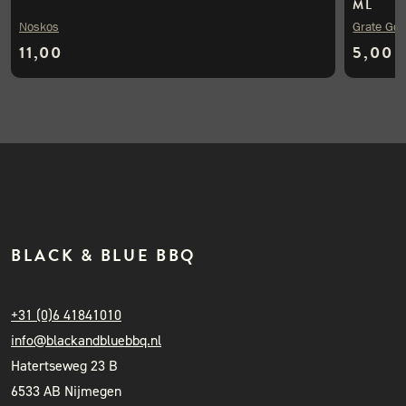
ML
Noskos
Grate Go
11,00
5,00
BLACK & BLUE BBQ
+31 (0)6 41841010
info@blackandbluebbq.nl
Hatertseweg 23 B
6533 AB Nijmegen