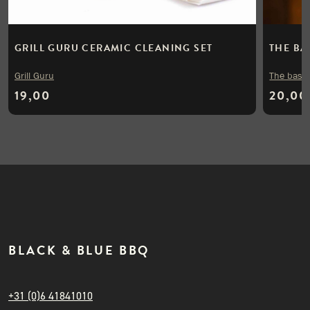
GRILL GURU CERAMIC CLEANING SET
THE BA
Grill Guru
The bast
19,00
20,00
BLACK & BLUE BBQ
+31 (0)6 41841010