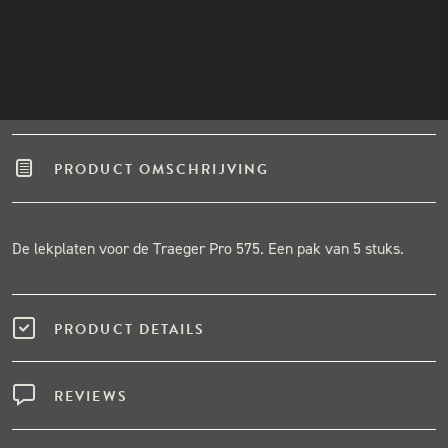
Winkel in Nijmegen
INSTAGRAM
Gratis verzending vanaf €50,-
NIEUWSBRIEF
Binnen één werkdag verzonden.
Hoge klantenbeoordeling
PRODUCT OMSCHRIJVING
De lekplaten voor de Traeger Pro 575. Een pak van 5 stuks.
PRODUCT DETAILS
REVIEWS