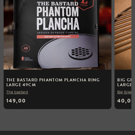
THE BASTARD PHANTOM PLANCHA RING
BIG GR
LARGE 49CM
LARGE
The bastard
Big Green
149,00
40,00