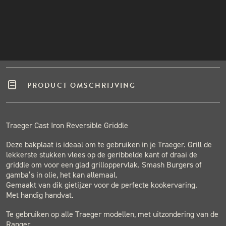
Winkel in Nijmegen
INSTAGRAM
Gratis verzending vanaf €50,-
NIEUWSBRIEF
Binnen één werkdag verzonden.
Hoge klantenbeoordeling
PRODUCT OMSCHRIJVING
Traeger Cast Iron Reversible Griddle
Deze bakplaat is ideaal om te gebruiken in je Traeger. Grill de
lekkerste stukken vlees op de geribbelde kant of draai de
griddle om voor een glad grilloppervlak. Smash Burgers of
gamba’s in olie, het kan allemaal.
Gemaakt van dik gietijzer voor de perfecte kookervaring.
Met handig handvat.
Te gebruiken op alle Traeger modellen, met uitzondering van de
Ranger.